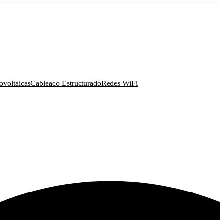
ovoltaicas
Cableado Estructurado
Redes WiFi