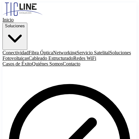
Inicio
Soluciones
Conectividad
Fibra Óptica
Networking
Servicio Satelital
Soluciones
Fotovoltaicas
Cableado Estructurado
Redes WiFi
Casos de Éxito
Quiénes Somos
Contacto