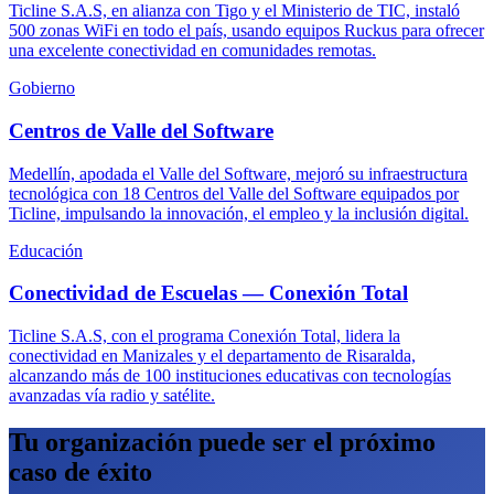
Ticline S.A.S, en alianza con Tigo y el Ministerio de TIC, instaló
500 zonas WiFi en todo el país, usando equipos Ruckus para ofrecer
una excelente conectividad en comunidades remotas.
Gobierno
Centros de Valle del Software
Medellín, apodada el Valle del Software, mejoró su infraestructura
tecnológica con 18 Centros del Valle del Software equipados por
Ticline, impulsando la innovación, el empleo y la inclusión digital.
Educación
Conectividad de Escuelas — Conexión Total
Ticline S.A.S, con el programa Conexión Total, lidera la
conectividad en Manizales y el departamento de Risaralda,
alcanzando más de 100 instituciones educativas con tecnologías
avanzadas vía radio y satélite.
Tu organización puede ser el próximo
caso de éxito